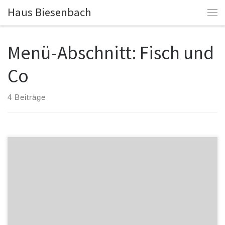
Haus Biesenbach
Zum Inhalt springen
Me
Menü-Abschnitt:
Fisch und
Co
4 Beiträge
Pangasiusfilet 16,90€ auf gebratenem Gemüse mit Röstis