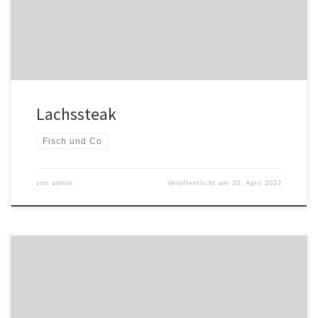
Lachssteak
Fisch und Co
von
admin
Veröffentlicht am
20. April 2022
Sie wünschen eine Soße zu Ihrem Hauptgericht? 3,00€