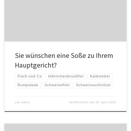
Champignonrahmsoße, Pfefferrahmsoße, Pfefferrahmsoße mit
Brombeeren, Weinbrandsoße oder Sauce Hollandaise
Sie wünschen eine Soße zu Ihrem
Hauptgericht?
Fisch und Co
Hähnchenbrustfilet
Kalbsleber
Rumpsteak
Schweinefilet
Schweineschnitzel
von
admin
Veröffentlicht am
20. April 2022