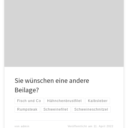
Sie wünschen eine andere Beilage? 3,00€ Unser Aufpreis für:
Bratkartoffeln mit Speck1,3 ... ohne Mehrpreis: Pommes
Fritesm, Krokettend,m, Röstisb,m
Sie wünschen eine andere
Beilage?
Fisch und Co
Hähnchenbrustfilet
Kalbsleber
Rumpsteak
Schweinefilet
Schweineschnitzel
von
admin
Veröffentlicht am
11. April 2022