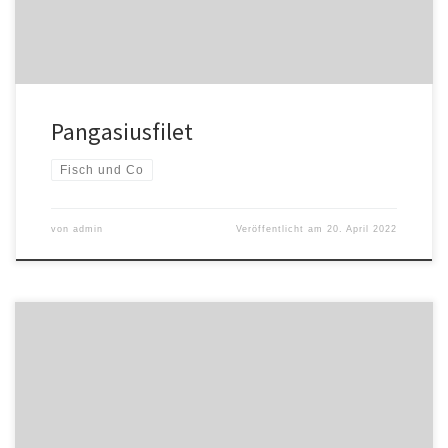
Pangasiusfilet
Fisch und Co
von
admin
Veröffentlicht am
20. April 2022
Lachssteak 22,90€ auf gebratenem Gemüse mit Röstis