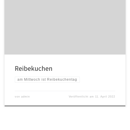
Reibekuchen 3 Stück = 7,50€ 5 Stück = 9,50€ mit Speck
Reibekuchen
am Mittwoch ist Reibekuchentag
von
admin
Veröffentlicht am
11. April 2022