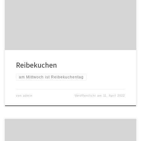
Reibekuchen 3 Stück = 8,00€ 5 Stück = 9,90€ mit Mettwurst
Reibekuchen
am Mittwoch ist Reibekuchentag
von
admin
Veröffentlicht am
11. April 2022