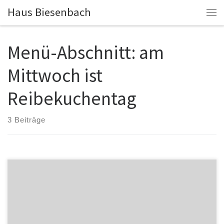
Haus Biesenbach
Zum Inhalt springen
Me
Menü-Abschnitt:
am
Mittwoch ist
Reibekuchentag
3 Beiträge
Reibekuchen 3 Stück = 6,00€ 5 Stück = 9,00€ mit Apfelmus