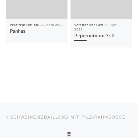
Veröffentlicht am
11. April 2022
Veröffentlicht am
20. April
Panhas
2022
Peperoni vom Grill
Beitragsnavigation
Vorheriger Beitrag
SCHWEINEMEDAILLONS MIT PILZ-RAHMSOSSE
ZURÜCK ZUR BEITRAGSL