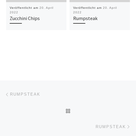
Veröffentlicht am
20. April
Veröffentlicht am
20. April
2022
2022
Zucchini Chips
Rumpsteak
Beitragsnavigation
Vorheriger Beitrag
RUMPSTEAK
ZURÜCK ZUR BEITRAGSL
Nä
RUMPSTEAK