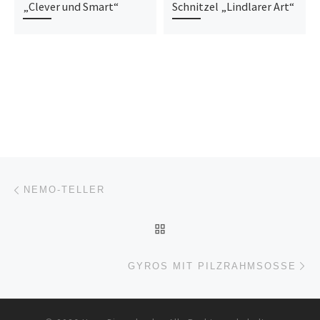
„Clever und Smart“
Schnitzel „Lindlarer Art“
Beitragsnavigation
Vorheriger Beitrag
NEMO-TELLER
ZURÜCK ZUR BEITRAGSL
Nä
GYROS MIT PILZRAHMSOSSE